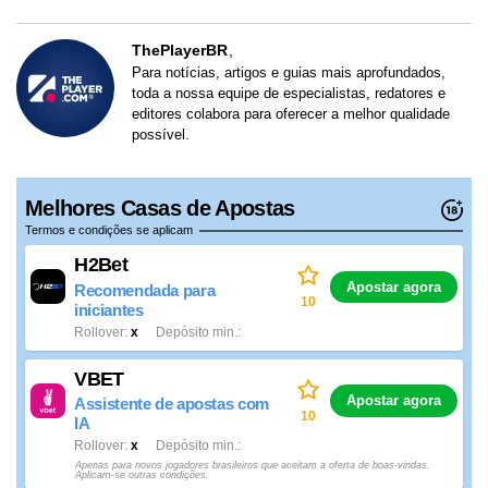
ThePlayerBR
Para notícias, artigos e guias mais aprofundados,
toda a nossa equipe de especialistas, redatores e
editores colabora para oferecer a melhor qualidade
possível.
Melhores Casas de Apostas
Termos e condições se aplicam
H2Bet
Apostar agora
Recomendada para
10
iniciantes
Rollover
x
Depósito min.
VBET
Apostar agora
Assistente de apostas com
10
IA
Rollover
x
Depósito min.
Apenas para novos jogadores brasileiros que aceitam a oferta de boas-vindas.
Aplicam-se outras condições.