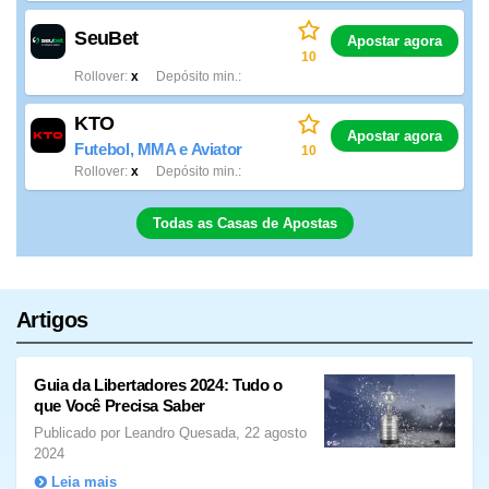
SeuBet
Apostar agora
10
Rollover
x
Depósito min.
KTO
Apostar agora
Futebol, MMA e Aviator
10
Rollover
x
Depósito min.
Todas as Casas de Apostas
Artigos
Guia da Libertadores 2024: Tudo o
que Você Precisa Saber
Publicado por Leandro Quesada, 22 agosto
2024
Leia mais