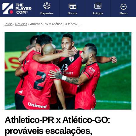
Bônus
Menu
Esportes
Artigos
Início
Notícias
Athletico-PR x Atlético-GO: prováveis escalações, desfalques e transmissão das oitavas da Copa do Brasil
Athletico-PR x Atlético-GO:
prováveis escalações,