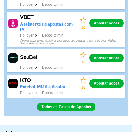
Rollover
x
Depósito min.
VBET
Apostar agora
Assistente de apostas com
10
IA
Rollover
x
Depósito min.
Apenas para novos jogadores brasileiros que aceitam a oferta de boas-vindas.
Aplicam-se outras condições.
SeuBet
Apostar agora
10
Rollover
x
Depósito min.
KTO
Apostar agora
Futebol, MMA e Aviator
10
Rollover
x
Depósito min.
Todas as Casas de Apostas