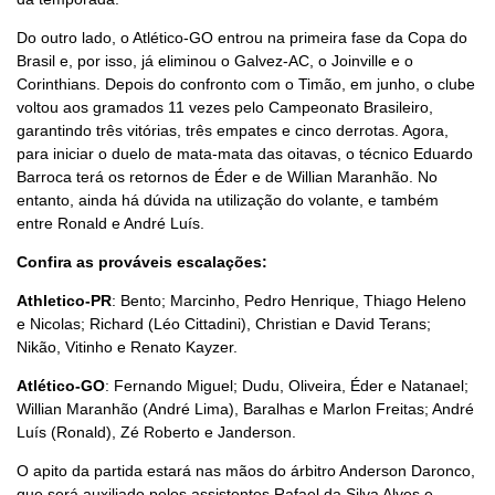
Do outro lado, o Atlético-GO entrou na primeira fase da Copa do
Brasil e, por isso, já eliminou o Galvez-AC, o Joinville e o
Corinthians. Depois do confronto com o Timão, em junho, o clube
voltou aos gramados 11 vezes pelo Campeonato Brasileiro,
garantindo três vitórias, três empates e cinco derrotas. Agora,
para iniciar o duelo de mata-mata das oitavas, o técnico Eduardo
Barroca terá os retornos de Éder e de Willian Maranhão. No
entanto, ainda há dúvida na utilização do volante, e também
entre Ronald e André Luís.
Confira as prováveis escalações:
Athletico-PR
: Bento; Marcinho, Pedro Henrique, Thiago Heleno
e Nicolas; Richard (Léo Cittadini), Christian e David Terans;
Nikão, Vitinho e Renato Kayzer.
Atlético-GO
: Fernando Miguel; Dudu, Oliveira, Éder e Natanael;
Willian Maranhão (André Lima), Baralhas e Marlon Freitas; André
Luís (Ronald), Zé Roberto e Janderson.
O apito da partida estará nas mãos do árbitro Anderson Daronco,
que será auxiliado pelos assistentes Rafael da Silva Alves e