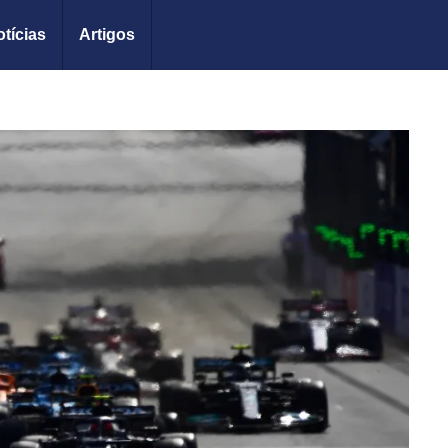
tícias
Artigos