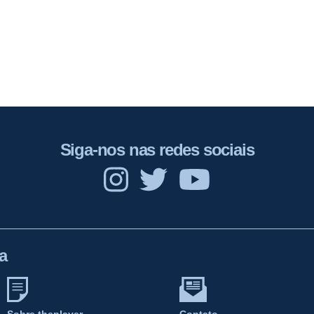
Siga-nos nas redes sociais
a
Sobre theplayer
Contato