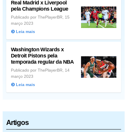
Real Madrid x Liverpool
pela Champions League
Publicado por ThePlayerBR, 15
março 2023
Leia mais
Washington Wizards x
Detroit Pistons pela
temporada regular da NBA
Publicado por ThePlayerBR, 14
março 2023
Leia mais
Artigos