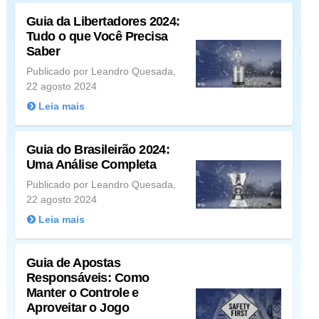
Guia da Libertadores 2024:
Tudo o que Você Precisa
Saber
Publicado por Leandro Quesada,
22 agosto 2024
Leia mais
Guia do Brasileirão 2024:
Uma Análise Completa
Publicado por Leandro Quesada,
22 agosto 2024
Leia mais
Guia de Apostas
Responsáveis: Como
Manter o Controle e
Aproveitar o Jogo