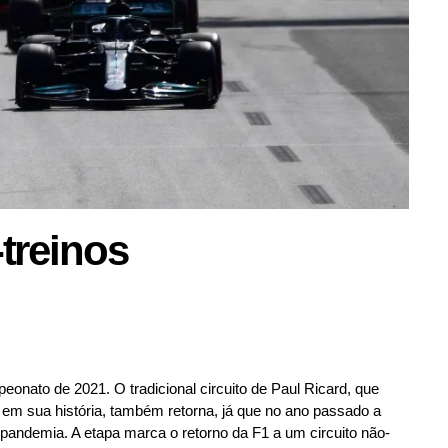
-treinos
onato de 2021. O tradicional circuito de Paul Ricard, que
 em sua história, também retorna, já que no ano passado a
 pandemia. A etapa marca o retorno da F1 a um circuito não-