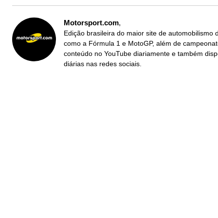
Motorsport.com
Edição brasileira do maior site de automobilismo
como a Fórmula 1 e MotoGP, além de campeonatos
conteúdo no YouTube diariamente e também dispon
diárias nas redes sociais.