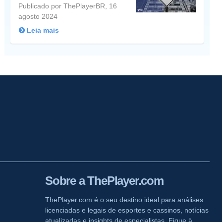
Publicado por ThePlayerBR, 16
agosto 2024
Leia mais
Sobre a ThePlayer.com
ThePlayer.com é o seu destino ideal para análises
licenciadas e legais de esportes e cassinos, notícias
atualizadas e insights de especialistas. Fique à