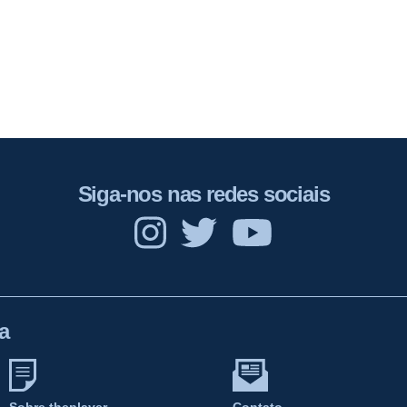
Siga-nos nas redes sociais
a
Sobre theplayer
Contato