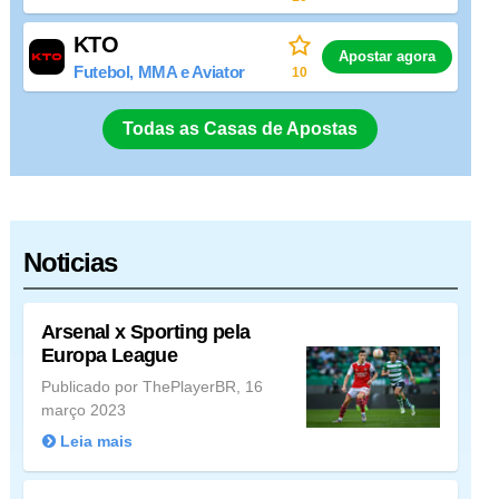
KTO
Apostar agora
Futebol, MMA e Aviator
10
Todas as Casas de Apostas
Noticias
Arsenal x Sporting pela
Europa League
Publicado por ThePlayerBR, 16
março 2023
Leia mais