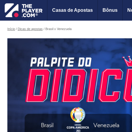
Casas de Apostas
Bônus
No
Início
Dicas de apostas
Brasil x Venezuela