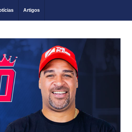
tícias
Artigos