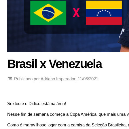
Brasil x Venezuela
Publicado por
Adriano Imperador
, 11/06/2021
Sextou e o Didico está na área!
Nesse fim de semana começa a Copa América, que mais uma vez 
Como é maravilhoso jogar com a camisa da Seleção Brasileira, 