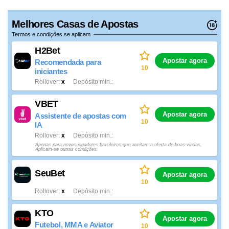
Melhores Casas de Apostas
Termos e condições se aplicam
H2Bet
Apostar agora
Recomendada para
10
iniciantes
Rollover
x
Depósito min.
VBET
Apostar agora
Assistente de apostas com
10
IA
Rollover
x
Depósito min.
Apenas para novos jogadores brasileiros que aceitam a oferta de boas-vindas.
Aplicam-se outras condições.
SeuBet
Apostar agora
10
Rollover
x
Depósito min.
KTO
Apostar agora
Futebol, MMA e Aviator
10