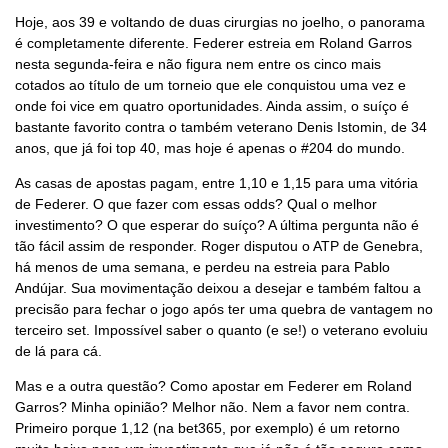
Hoje, aos 39 e voltando de duas cirurgias no joelho, o panorama
é completamente diferente. Federer estreia em Roland Garros
nesta segunda-feira e não figura nem entre os cinco mais
cotados ao título de um torneio que ele conquistou uma vez e
onde foi vice em quatro oportunidades. Ainda assim, o suíço é
bastante favorito contra o também veterano Denis Istomin, de 34
anos, que já foi top 40, mas hoje é apenas o #204 do mundo.
As casas de apostas pagam, entre 1,10 e 1,15 para uma vitória
de Federer. O que fazer com essas odds? Qual o melhor
investimento? O que esperar do suíço? A última pergunta não é
tão fácil assim de responder. Roger disputou o ATP de Genebra,
há menos de uma semana, e perdeu na estreia para Pablo
Andújar. Sua movimentação deixou a desejar e também faltou a
precisão para fechar o jogo após ter uma quebra de vantagem no
terceiro set. Impossível saber o quanto (e se!) o veterano evoluiu
de lá para cá.
Mas e a outra questão? Como apostar em Federer em Roland
Garros? Minha opinião? Melhor não. Nem a favor nem contra.
Primeiro porque 1,12 (na bet365, por exemplo) é um retorno