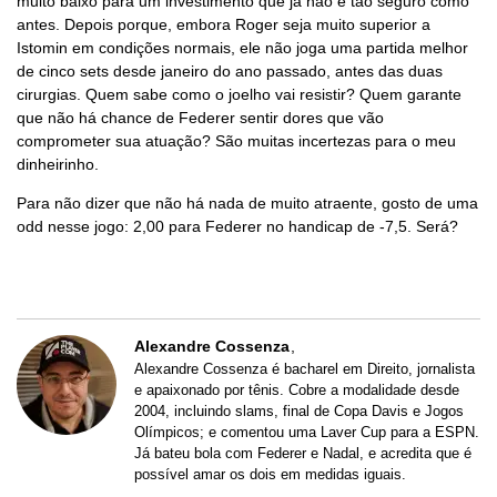
muito baixo para um investimento que já não é tão seguro como
antes. Depois porque, embora Roger seja muito superior a
Istomin em condições normais, ele não joga uma partida melhor
de cinco sets desde janeiro do ano passado, antes das duas
cirurgias. Quem sabe como o joelho vai resistir? Quem garante
que não há chance de Federer sentir dores que vão
comprometer sua atuação? São muitas incertezas para o meu
dinheirinho.
Para não dizer que não há nada de muito atraente, gosto de uma
odd nesse jogo: 2,00 para Federer no handicap de -7,5. Será?
Alexandre Cossenza
Alexandre Cossenza é bacharel em Direito, jornalista
e apaixonado por tênis. Cobre a modalidade desde
2004, incluindo slams, final de Copa Davis e Jogos
Olímpicos; e comentou uma Laver Cup para a ESPN.
Já bateu bola com Federer e Nadal, e acredita que é
possível amar os dois em medidas iguais.