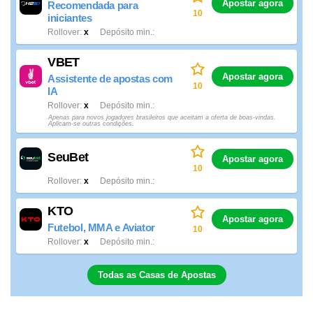
Apostar agora
Recomendada para
10
iniciantes
Rollover
x
Depósito min.
VBET
Apostar agora
Assistente de apostas com
10
IA
Rollover
x
Depósito min.
Apenas para novos jogadores brasileiros que aceitam a oferta de boas-vindas.
Aplicam-se outras condições.
SeuBet
Apostar agora
10
Rollover
x
Depósito min.
KTO
Apostar agora
Futebol, MMA e Aviator
10
Rollover
x
Depósito min.
Todas as Casas de Apostas