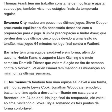
Thomas Frank tem um trabalho constante de modificar e ajustar
sua equipe, também visto nos estágios finais da temporada
regular.
Swansea City
mudou um pouco nos últimos jogos, Steve Cooper
procurando equilibrar o tão necessário descanso com a
preparação para o jogo. A única preocupação é Andre Ayew, que
perdeu dois dos últimos cinco jogos devido a uma lesão no
tendão, mas jogou 64 minutos no jogo final contra o Watford.
Barnsley
tem uma equipe saudável e em forma, além do
ausente Herbie Kane; o zagueiro Liam Kitching e o meio-
campista Dominik Frieser que voltam à ação no fim de semana
contra o Norwich. Valérien Ismaël tem mantido as mudanças ao
mínimo nas últimas semanas.
O
Bournemouth
também tem uma equipe saudável e em forma,
além do ausente Lewis Cook. Jonathan Woodgate remodelou
bastante o time após a derrota humilhante em casa para o
Brentford, em 24 de abril. No jogo final da temporada, ele voltou
ao time, visitando o Stoke City e somando os três pontos de
forma confortável.