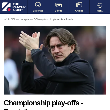
Bônus
Menu
Esportes
Artigos
Início
Dicas de apostas
Championship play-offs - Previsões
Championship play-offs -