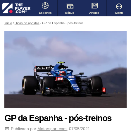
Bônus
Menu
Esportes
Artigos
Início
Dicas de apostas
GP da Espanha - pós-treinos
GP da Espanha - pós-treinos
Publicado por
Motorsport.com
, 07/05/2021