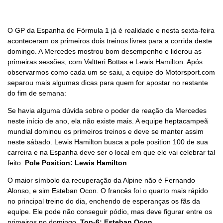
O GP da Espanha de Fórmula 1 já é realidade e nesta sexta-feira
aconteceram os primeiros dois treinos livres para a corrida deste
domingo. A Mercedes mostrou bom desempenho e liderou as
primeiras sessões, com Valtteri Bottas e Lewis Hamilton. Após
observarmos como cada um se saiu, a equipe do Motorsport.com
separou mais algumas dicas para quem for apostar no restante
do fim de semana:
Se havia alguma dúvida sobre o poder de reação da Mercedes
neste início de ano, ela não existe mais. A equipe heptacampeã
mundial dominou os primeiros treinos e deve se manter assim
neste sábado. Lewis Hamilton busca a pole position 100 de sua
carreira e na Espanha deve ser o local em que ele vai celebrar tal
feito.
Pole Position: Lewis Hamilton
O maior símbolo da recuperação da Alpine não é Fernando
Alonso, e sim Esteban Ocon. O francês foi o quarto mais rápido
no principal treino do dia, enchendo de esperanças os fãs da
equipe. Ele pode não conseguir pódio, mas deve figurar entre os
primeiros no domingo.
Top-6: Esteban Ocon