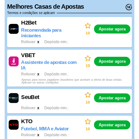
Melhores Casas de Apostas
Termos e condições se aplicam
H2Bet
Apostar agora
Recomendada para
10
iniciantes
Rollover
x
Depósito min.
VBET
Apostar agora
Assistente de apostas com
10
IA
Rollover
x
Depósito min.
Apenas para novos jogadores brasileiros que aceitam a oferta de boas-vindas.
Aplicam-se outras condições.
SeuBet
Apostar agora
10
Rollover
x
Depósito min.
KTO
Apostar agora
Futebol, MMA e Aviator
10
Rollover
x
Depósito min.