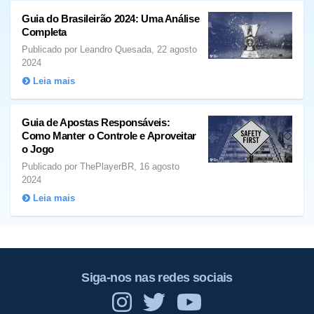
Guia do Brasileirão 2024: Uma Análise
Completa
Publicado por Leandro Quesada, 22 agosto
2024
Leia mais
Guia de Apostas Responsáveis:
Como Manter o Controle e Aproveitar
o Jogo
Publicado por ThePlayerBR, 16 agosto
2024
Leia mais
Siga-nos nas redes sociais