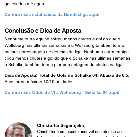
gol criados até agora.
Confira mais estatísticas da Bundesliga aqui!
Conclusão e Dica de Aposta
Nenhuma outra equipe sofreu menos chutes a gol do que o
Wolfsburg nas últimas semanas e o Wolfsburg também tem a
melhor porcentagem de defesas da liga. Nenhuma outra equipe
criou menos chutes a gol do que o Schalke nas últimas semanas,
o Schalke também tem a pior porcentagem de chutes na liga.
Dica de Aposta: Total de Gols do Schalke 04: Abaixo de 0.5.
Apostar no máximo 10/10 unidades.
Confira mais Odds de VfL Wolfsburg - Schalke 04 aqui!
Christoffer Segerhjelm
Christoffer é um escritor incrível que oferece aos