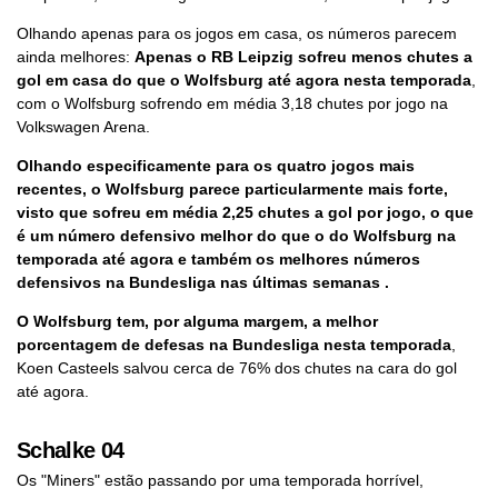
Olhando apenas para os jogos em casa, os números parecem
ainda melhores:
Apenas o RB Leipzig sofreu menos chutes a
gol em casa do que o Wolfsburg até agora nesta temporada
,
com o Wolfsburg sofrendo em média 3,18 chutes por jogo na
Volkswagen Arena.
Olhando especificamente para os quatro jogos mais
recentes, o Wolfsburg parece particularmente mais forte,
visto que sofreu em média 2,25 chutes a gol por jogo, o que
é um número defensivo melhor do que o do Wolfsburg na
temporada até agora e também os melhores números
defensivos na Bundesliga nas últimas semanas .
O Wolfsburg tem, por alguma margem, a melhor
porcentagem de defesas na Bundesliga nesta temporada
,
Koen Casteels salvou cerca de 76% dos chutes na cara do gol
até agora.
Schalke 04
Os "Miners" estão passando por uma temporada horrível,