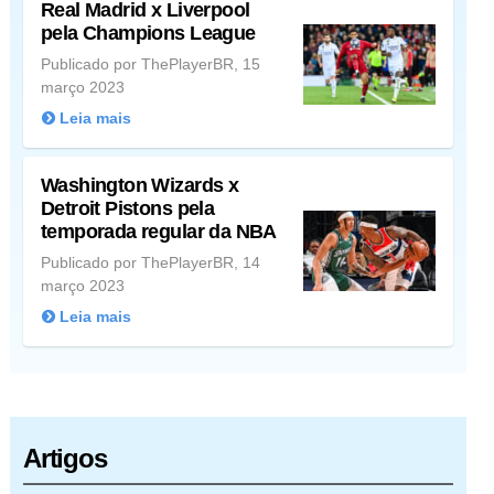
Real Madrid x Liverpool
pela Champions League
Publicado por ThePlayerBR, 15
março 2023
Leia mais
Washington Wizards x
Detroit Pistons pela
temporada regular da NBA
Publicado por ThePlayerBR, 14
março 2023
Leia mais
Artigos