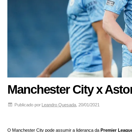
Manchester City x Aston
Publicado por
Leandro Quesada
, 20/01/2021
O Manchester City pode assumir a liderança da
Premier Leagu