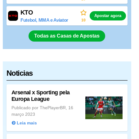
KTO
Apostar agora
Futebol, MMA e Aviator
10
Todas as Casas de Apostas
Noticias
Arsenal x Sporting pela
Europa League
Publicado por ThePlayerBR, 16
março 2023
Leia mais