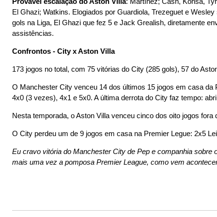
Provável escalação do Aston Villa
: Martínez; Cash, Konsa, Tyr
El Ghazi; Watkins. Elogiados por Guardiola, Trezeguet e Wesley 
gols na Liga, El Ghazi que fez 5 e Jack Grealish, diretamente e
assistências.
Confrontos - City x Aston Villa
173 jogos no total, com 75 vitórias do City (285 gols), 57 do Asto
O Manchester City venceu 14 dos últimos 15 jogos em casa da P
4x0 (3 vezes), 4x1 e 5x0. A última derrota do City faz tempo: abri
Nesta temporada, o Aston Villa venceu cinco dos oito jogos fora 
O City perdeu um de 9 jogos em casa na Premier Legue: 2x5 Lei
Eu cravo vitória do Manchester City de Pep e companhia sobre 
mais uma vez a pomposa Premier League, como vem acontecend