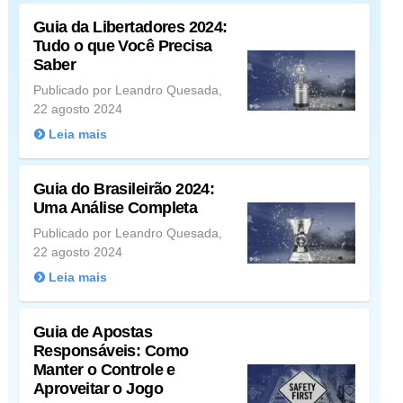
Guia da Libertadores 2024:
Tudo o que Você Precisa
Saber
Publicado por Leandro Quesada,
22 agosto 2024
Leia mais
Guia do Brasileirão 2024:
Uma Análise Completa
Publicado por Leandro Quesada,
22 agosto 2024
Leia mais
Guia de Apostas
Responsáveis: Como
Manter o Controle e
Aproveitar o Jogo