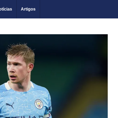
tícias
Artigos