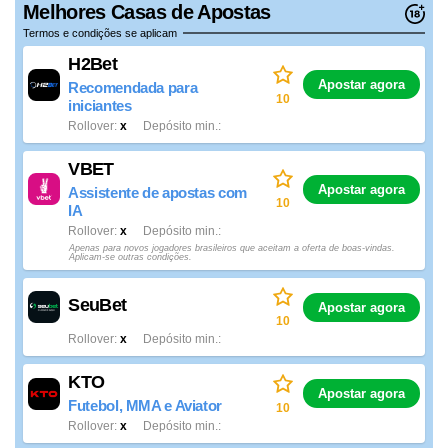
Melhores Casas de Apostas
Termos e condições se aplicam
H2Bet
Apostar agora
Recomendada para
10
iniciantes
Rollover
x
Depósito min.
VBET
Apostar agora
Assistente de apostas com
10
IA
Rollover
x
Depósito min.
Apenas para novos jogadores brasileiros que aceitam a oferta de boas-vindas.
Aplicam-se outras condições.
SeuBet
Apostar agora
10
Rollover
x
Depósito min.
KTO
Apostar agora
Futebol, MMA e Aviator
10
Rollover
x
Depósito min.