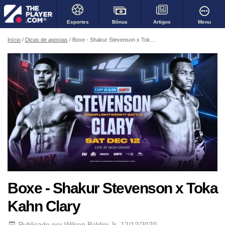
Bônus
Menu
Esportes
Artigos
Início
Dicas de apostas
Boxe - Shakur Stevenson x Toka Kahn Clary
Boxe - Shakur Stevenson x Toka
Kahn Clary
Publicado por
Wilson Baldini Jr
, 12/12/2020