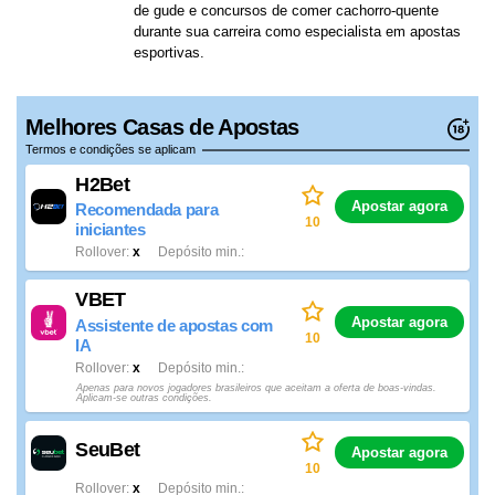
de gude e concursos de comer cachorro-quente
durante sua carreira como especialista em apostas
esportivas.
Melhores Casas de Apostas
Termos e condições se aplicam
H2Bet
Apostar agora
Recomendada para
10
iniciantes
Rollover
x
Depósito min.
VBET
Apostar agora
Assistente de apostas com
10
IA
Rollover
x
Depósito min.
Apenas para novos jogadores brasileiros que aceitam a oferta de boas-vindas.
Aplicam-se outras condições.
SeuBet
Apostar agora
10
Rollover
x
Depósito min.