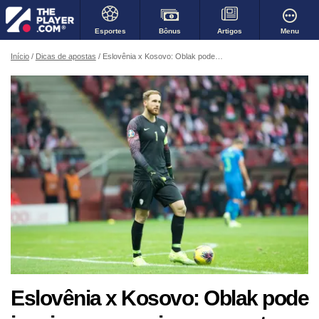
Bônus
Menu
Esportes
Artigos
Início
Dicas de apostas
Eslovênia x Kosovo: Oblak pode inspirar sua equipe para outra vitória?
Eslovênia x Kosovo: Oblak pode