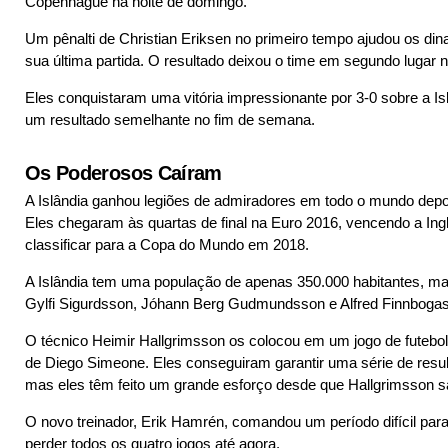
Copenhague na noite de domingo.
Um pênalti de Christian Eriksen no primeiro tempo ajudou os dina
sua última partida. O resultado deixou o time em segundo lugar
Eles conquistaram uma vitória impressionante por 3-0 sobre a I
um resultado semelhante no fim de semana.
Os Poderosos Caíram
A Islândia ganhou legiões de admiradores em todo o mundo depoi
Eles chegaram às quartas de final na Euro 2016, vencendo a Ing
classificar para a Copa do Mundo em 2018.
A Islândia tem uma população de apenas 350.000 habitantes, mas 
Gylfi Sigurdsson, Jóhann Berg Gudmundsson e Alfred Finnboga
O técnico Heimir Hallgrimsson os colocou em um jogo de futebol d
de Diego Simeone. Eles conseguiram garantir uma série de resu
mas eles têm feito um grande esforço desde que Hallgrimsson s
O novo treinador, Erik Hamrén, comandou um período difícil para
perder todos os quatro jogos até agora.