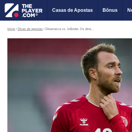
Casas de Apostas
Bônus
No
Início
Dicas de apostas
Dinamarca vs. Islândia: Os dinamarqueses parecem impressionantes