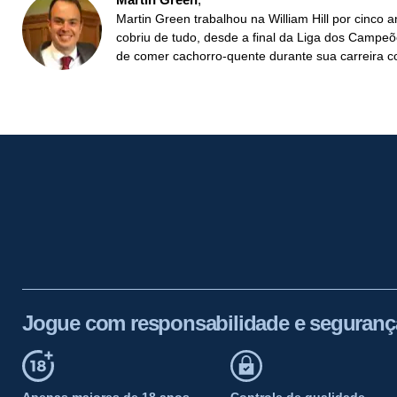
Martin Green trabalhou na William Hill por cinco 
cobriu de tudo, desde a final da Liga dos Campeõ
de comer cachorro-quente durante sua carreira c
Jogue com responsabilidade e seguranç
Apenas maiores de 18 anos
Controle de qualidade