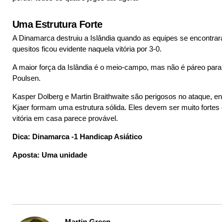
Uma Estrutura Forte
A Dinamarca destruiu a Islândia quando as equipes se encontrar
quesitos ficou evidente naquela vitória por 3-0.
A maior força da Islândia é o meio-campo, mas não é páreo par
Poulsen.
Kasper Dolberg e Martin Braithwaite são perigosos no ataque, 
Kjaer formam uma estrutura sólida. Eles devem ser muito fortes 
vitória em casa parece provável.
Dica: Dinamarca -1 Handicap Asiático
Aposta: Uma unidade
Martin Green