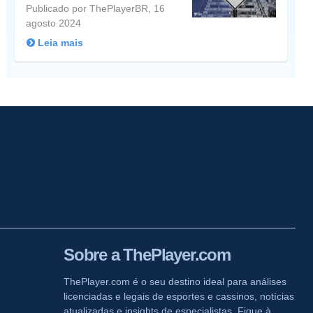
Publicado por ThePlayerBR, 16
agosto 2024
Leia mais
Sobre a ThePlayer.com
ThePlayer.com é o seu destino ideal para análises
licenciadas e legais de esportes e cassinos, notícias
atualizadas e insights de especialistas. Fique à