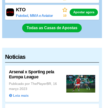
KTO
Apostar agora
Futebol, MMA e Aviator
10
Todas as Casas de Apostas
Noticias
Arsenal x Sporting pela
Europa League
Publicado por ThePlayerBR, 16
março 2023
Leia mais