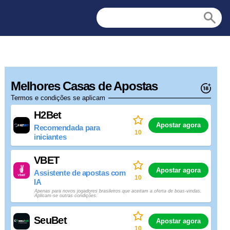
Melhores Casas de Apostas
Termos e condições se aplicam
H2Bet
Apostar agora
Recomendada para
10
iniciantes
VBET
Apostar agora
Assistente de apostas com
10
IA
Apenas para novos jogadores brasileiros que aceitam a oferta de boas-vindas.
Aplicam-se outras condições.
SeuBet
Apostar agora
10