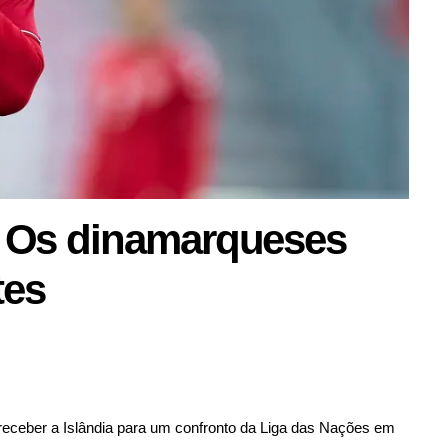
: Os dinamarqueses
tes
receber a Islândia para um confronto da Liga das Nações em