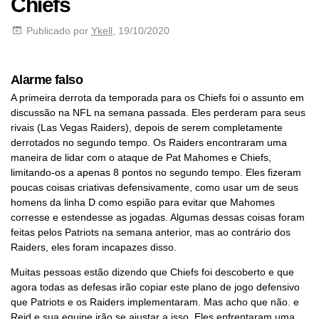
Chiefs
Publicado por
Ykell
, 19/10/2020
Alarme falso
A primeira derrota da temporada para os Chiefs foi o assunto em
discussão na NFL na semana passada. Eles perderam para seus
rivais (Las Vegas Raiders), depois de serem completamente
derrotados no segundo tempo. Os Raiders encontraram uma
maneira de lidar com o ataque de Pat Mahomes e Chiefs,
limitando-os a apenas 8 pontos no segundo tempo. Eles fizeram
poucas coisas criativas defensivamente, como usar um de seus
homens da linha D como espião para evitar que Mahomes
corresse e estendesse as jogadas. Algumas dessas coisas foram
feitas pelos Patriots na semana anterior, mas ao contrário dos
Raiders, eles foram incapazes disso.
Muitas pessoas estão dizendo que Chiefs foi descoberto e que
agora todas as defesas irão copiar este plano de jogo defensivo
que Patriots e os Raiders implementaram. Mas acho que não. e
Reid e sua equipe irão se ajustar a isso. Eles enfrentaram uma