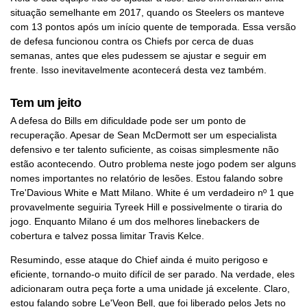
situação semelhante em 2017, quando os Steelers os manteve
com 13 pontos após um início quente de temporada. Essa versão
de defesa funcionou contra os Chiefs por cerca de duas
semanas, antes que eles pudessem se ajustar e seguir em
frente. Isso inevitavelmente acontecerá desta vez também.
Tem um jeito
A defesa do Bills em dificuldade pode ser um ponto de
recuperação. Apesar de Sean McDermott ser um especialista
defensivo e ter talento suficiente, as coisas simplesmente não
estão acontecendo. Outro problema neste jogo podem ser alguns
nomes importantes no relatório de lesões. Estou falando sobre
Tre'Davious White e Matt Milano. White é um verdadeiro nº 1 que
provavelmente seguiria Tyreek Hill e possivelmente o tiraria do
jogo. Enquanto Milano é um dos melhores linebackers de
cobertura e talvez possa limitar Travis Kelce.
Resumindo, esse ataque do Chief ainda é muito perigoso e
eficiente, tornando-o muito difícil de ser parado. Na verdade, eles
adicionaram outra peça forte a uma unidade já excelente. Claro,
estou falando sobre Le'Veon Bell, que foi liberado pelos Jets no