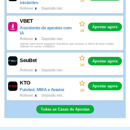
10
iniciantes
Rollover
x
Depósito min.
VBET
Apostar agora
Assistente de apostas com
10
IA
Rollover
x
Depósito min.
Apenas para novos jogadores brasileiros que aceitam a oferta de boas-vindas.
Aplicam-se outras condições.
SeuBet
Apostar agora
10
Rollover
x
Depósito min.
KTO
Apostar agora
Futebol, MMA e Aviator
10
Rollover
x
Depósito min.
Todas as Casas de Apostas