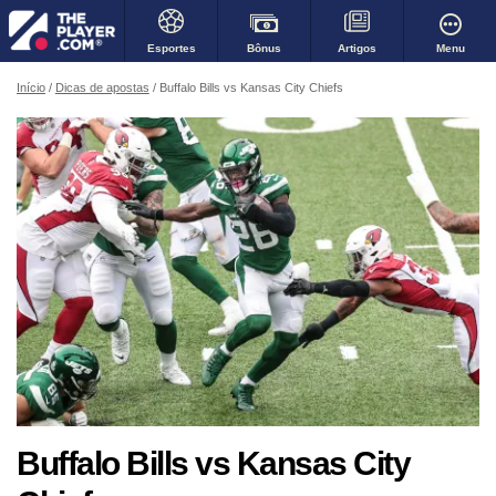
Bônus
Menu
Esportes
Artigos
Início
Dicas de apostas
Buffalo Bills vs Kansas City Chiefs
Buffalo Bills vs Kansas City