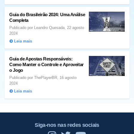
Guia do Brasileirão 2024: Uma Análise
Completa
Publicado por Leandro Quesada, 22 agosto
2024
Leia mais
Guia de Apostas Responsáveis:
Como Manter o Controle e Aproveitar
o Jogo
Publicado por ThePlayerBR, 16 agosto
2024
Leia mais
Siga-nos nas redes sociais