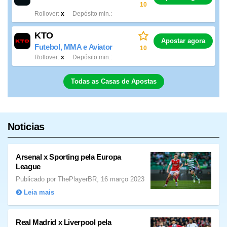
10
Rollover
x
Depósito min.
KTO
Apostar agora
Futebol, MMA e Aviator
10
Rollover
x
Depósito min.
Todas as Casas de Apostas
Noticias
Arsenal x Sporting pela Europa
League
Publicado por ThePlayerBR, 16 março 2023
Leia mais
Real Madrid x Liverpool pela