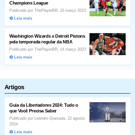
Champions League
Publicado por ThePlayerBR, 15 março 2023
Leia mais
Washington Wizards x Detroit Pistons
pela temporada regular da NBA
Publicado por ThePlayerBR, 14 março 2023
Leia mais
Artigos
Guia da Libertadores 2024: Tudo o
que Você Precisa Saber
Publicado por Leandro Quesada, 22 agosto
2024
Leia mais