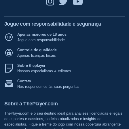
Jogue com responsabilidade e segurança
Apenas maiores de 18 anos
Jogue com responsabilidade
Controle de qualidade
Apenas licenças locais
Sobre theplayer
Nossos especialistas & editores
Contato
Nós respondemos às suas perguntas
Sobre a ThePlayer.com
ThePlayer.com é o seu destino ideal para análises licenciadas e legais
de esportes e cassinos, notícias atualizadas e insights de
especialistas. Fique à frente do jogo com nossa cobertura abrangente