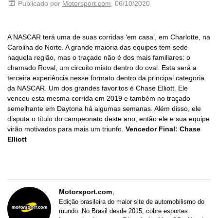
Publicado por
Motorsport.com
, 06/10/2020
A NASCAR terá uma de suas corridas ‘em casa’, em Charlotte, na
Carolina do Norte. A grande maioria das equipes tem sede
naquela região, mas o traçado não é dos mais familiares: o
chamado Roval, um circuito misto dentro do oval. Esta será a
terceira experiência nesse formato dentro da principal categoria
da NASCAR. Um dos grandes favoritos é Chase Elliott. Ele
venceu esta mesma corrida em 2019 e também no traçado
semelhante em Daytona há algumas semanas. Além disso, ele
disputa o título do campeonato deste ano, então ele e sua equipe
virão motivados para mais um triunfo.
Vencedor Final: Chase
Elliott
Motorsport.com
Edição brasileira do maior site de automobilismo do
mundo. No Brasil desde 2015, cobre esportes